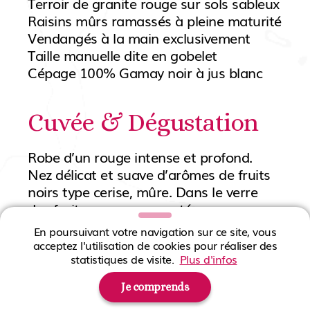
Terroir de granite rouge sur sols sableux
Raisins mûrs ramassés à pleine maturité
Vendangés à la main exclusivement
Taille manuelle dite en gobelet
Cépage 100% Gamay noir à jus blanc
Cuvée & Dégustation
Robe d’un rouge intense et profond.
Nez délicat et suave d’arômes de fruits
noirs type cerise, mûre. Dans le verre
des fruits rouges compotés comme on
les aime sur cette appellation Saint
En poursuivant votre navigation sur ce site, vous
Amour.
acceptez l'utilisation de cookies pour réaliser des
Bouche chaleureuse adossée à des
statistiques de visite.
Plus d'infos
tannins fondus et soyeux, très belle
Je comprends
longueur en bouche